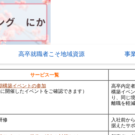
高卒就職者こそ地域資源
事
サービス一覧
高卒内定
期構築イベントの参加
構築イベ
去に開催したイベントをご確認できます）
り、同じ
離職を軽
研修
入社前か
据えたサ