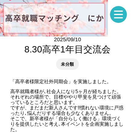
2025/09/10
8.30高卒1年目交流会
未分類
「高卒者様限定社外同期会」を実施しました。
高卒就職者様が､社会人になり5ヶ月が経ちました。
それぞれの場所で、目標ややり甲斐を見つけて頑張
っているところだと思います。
ですが、まだまだ新人さんです‼︎慣れない環境に戸惑
ったり､悩んだりする場合も少なくありません。
そこで、新卒者様が「自分らしく働ける」環境づく
りを提供したいと考え､本イベントを企画実施しまし
た。